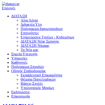
Επιλογές
ΔΙΑΤΑΞΗ
Λίγα Λόγια
Διδακτέα Υλη
Πρόγραμμα διαγωνισμάτων
Επιτυχόντες
Ενημερώσεις Γονέων - Κηδεμόνων
ΔΙΑΤΑΞΗ Νέας Σμύρνης
ΔΙΑΤΑΞΗ Nίκαιας
Τα Νέα μας
Σημεία Υπεροχής
Υπηρεσίες
Καθηγητές
Πρόγραμμα Σπουδών
Οδηγός Σταδιοδρομίας
Εκπαιδευτική Επικαιρότητα
Θέματα Πανελλαδικών
Βάσεις-Σχολές
Υπολογισμός Μορίων
Εκδηλώσεις
Επικοινωνία