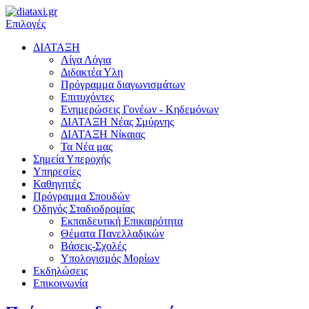
Επιλογές
ΔΙΑΤΑΞΗ
Λίγα Λόγια
Διδακτέα Υλη
Πρόγραμμα διαγωνισμάτων
Επιτυχόντες
Ενημερώσεις Γονέων - Κηδεμόνων
ΔΙΑΤΑΞΗ Νέας Σμύρνης
ΔΙΑΤΑΞΗ Nίκαιας
Τα Νέα μας
Σημεία Υπεροχής
Υπηρεσίες
Καθηγητές
Πρόγραμμα Σπουδών
Οδηγός Σταδιοδρομίας
Εκπαιδευτική Επικαιρότητα
Θέματα Πανελλαδικών
Βάσεις-Σχολές
Υπολογισμός Μορίων
Εκδηλώσεις
Επικοινωνία